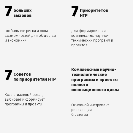
7
7
Больших
Приоритетов
вызовов
НТР
глобальные риски и окна
для формирования
возможностей для общества
комплексных научно-
и экономики
технических программ и
проектов
7
Комплексные научно-
Советов
технологические
по приоритетам НТР
программы и проекты
полного
инновационного цикла
Коллегиальный орган,
выбирает и формирует
программы и проекты
Основной инструмент
реализации
Стратегии